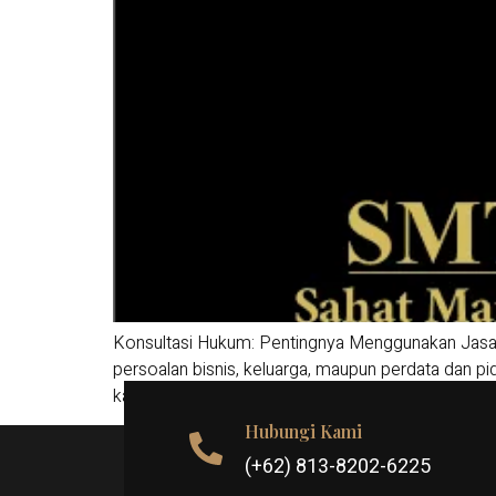
Konsultasi Hukum: Pentingnya Menggunakan Jasa Ko
persoalan bisnis, keluarga, maupun perdata dan p
karena itu, menggunakan jasa konsultan atau jasa p
Hubungi Kami
(+62) 813-8202-6225