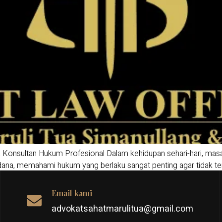
nsultan Hukum Profesional Dalam kehidupan sehari-hari, masalah
idana, memahami hukum yang berlaku sangat penting agar tidak te
engacara menjadi pilihan bijak bagi siapa pun yang […]
Email kami
advokatsahatmarulitua@gmail.com