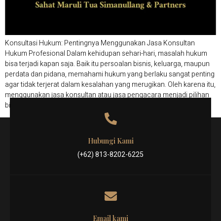
Konsultasi Hukum: Pentingnya Menggunakan Jasa Konsultan
Hukum Profesional Dalam kehidupan sehari-hari, masalah hukum
bisa terjadi kapan saja. Baik itu persoalan bisnis, keluarga, maupun
perdata dan pidana, memahami hukum yang berlaku sangat penting
agar tidak terjerat dalam kesalahan yang merugikan. Oleh karena itu,
menggunakan jasa konsultan atau jasa pengacara menjadi pilihan
bijak bagi siapa pun yang […]
Hubungi Kami
(+62) 813-8202-6225
Email kami